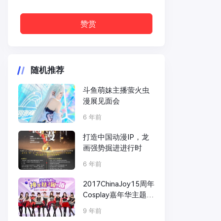
赞赏
随机推荐
斗鱼萌妹主播萤火虫
漫展见面会
6 年前
打造中国动漫IP，龙
画强势掘进进行时
6 年前
2017ChinaJoy15周年
Cosplay嘉年华主题曲
MV《小次元》发布
9 年前