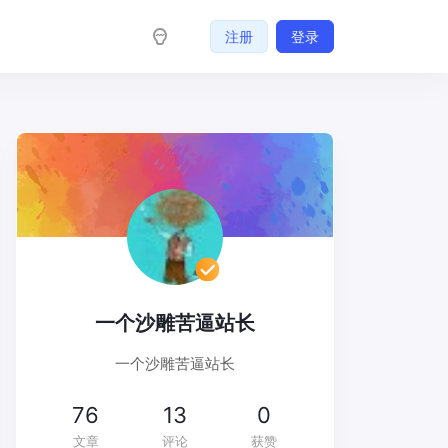
注册
登录
一个沙雕苦逼站长
一个沙雕苦逼站长
76
13
0
文章
评论
获赞