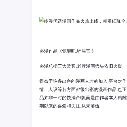
咚漫作品《觉醒吧,铲屎官!》
咚漫总榜三大常客,老牌漫画势头依旧火爆
得益于许多出色的漫画人才的加入,平台对
情、人设等各方面都很出彩的漫画作品,也
品并非一时的快消产物,而是由作者本人精
期以来的喜爱和关注,从未落伍。