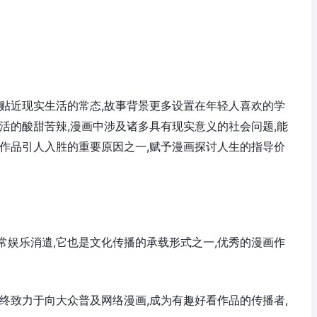
常贴近现实生活的常态,故事背景更多设置在年轻人喜欢的学
活的酸甜苦辣,漫画中涉及诸多具有现实意义的社会问题,能
漫作品引人入胜的重要原因之一,赋予漫画探讨人生的指导价
常娱乐消遣,它也是文化传播的承载形式之一,优秀的漫画作
终致力于向大众普及网络漫画,成为有趣好看作品的传播者,