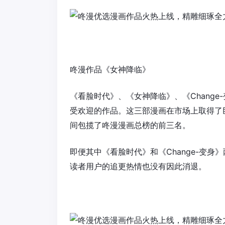
咚漫作品《女神降临》
《看脸时代》、《女神降临》、《Chang
受欢迎的作品。这三部漫画在市场上取得了
间包揽了咚漫漫画总榜的前三名。
即便其中《看脸时代》和《Change-变身
读者用户的追更热情也没有因此消退。