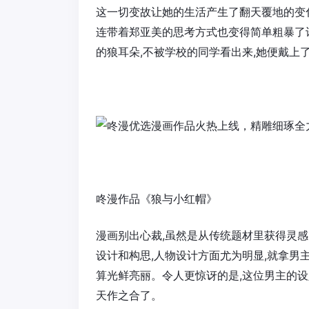
这一切变故让她的生活产生了翻天覆地的变化
连带着郑亚美的思考方式也变得简单粗暴了
的狼耳朵,不被学校的同学看出来,她便戴上
咚漫作品《狼与小红帽》
漫画别出心裁,虽然是从传统题材里获得灵
设计和构思,人物设计方面尤为明显,就拿男
算光鲜亮丽。令人更惊讶的是,这位男主的设
天作之合了。