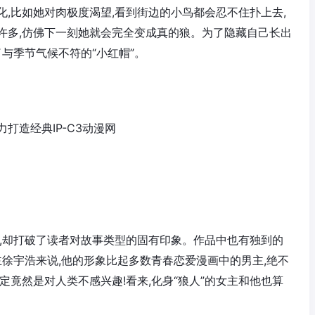
,比如她对肉极度渴望,看到街边的小鸟都会忍不住扑上去,
许多,仿佛下一刻她就会完全变成真的狼。为了隐藏自己长出
了与季节气候不符的“小红帽”。
感,却打破了读者对故事类型的固有印象。作品中也有独到的
主徐宇浩来说,他的形象比起多数青春恋爱漫画中的男主,绝不
定竟然是对人类不感兴趣!看来,化身“狼人”的女主和他也算