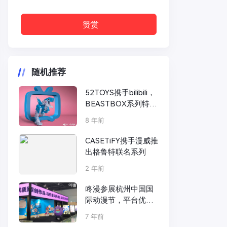
赞赏
随机推荐
52TOYS携手bilibili，
BEASTBOX系列特别
订制款小恐龙即将问
8 年前
世
CASETiFY携手漫威推
出格鲁特联名系列
2 年前
咚漫参展杭州中国国
际动漫节，平台优质
作品齐上阵
7 年前