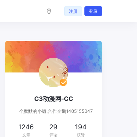
注册
登录
C3动漫网-CC
一个默默的小编,合作企鹅1405155047
1246
29
194
文章
评论
获赞