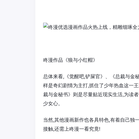
咚漫作品《狼与小红帽》
总体来看,《觉醒吧,铲屎官》、《总裁与金
样是奇幻剧情为主打,抓住了少年热血这一王
裁与金秘书》则是尽量贴近现实生活,为读
少女心。
当然,其他漫画新作也各具特色,有着自己独
接触,还需上咚漫一看究竟!