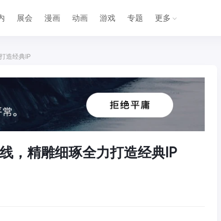
内
展会
漫画
动画
游戏
专题
更多
造经典IP
线，精雕细琢全力打造经典IP