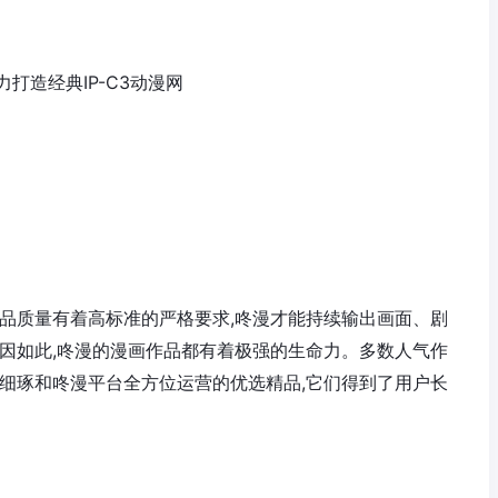
作品质量有着高标准的严格要求,咚漫才能持续输出画面、剧
正因如此,咚漫的漫画作品都有着极强的生命力。多数人气作
雕细琢和咚漫平台全方位运营的优选精品,它们得到了用户长