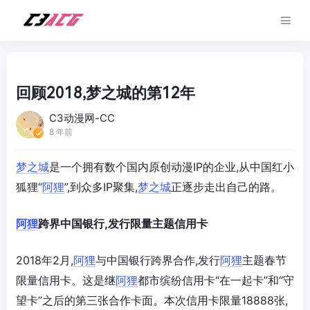
回顾2018,梦之城的第12年
C3动漫网-CC
8 年前
梦之城
是一个拥有数个国内原创动漫IP的企业,从中国红小
狐狸“
阿狸
”,到众多IP聚集,
梦之城
正逐步走出自己的路。
阿狸
跨界中国银行,发行限量主题信用卡
2018年2月,
阿狸
与中国银行跨界合作,发行
阿狸
主题春节
限量信用卡。这是继
阿狸
都市缤纷信用卡“在一起卡”和“守
望卡”之后的第三张合作卡面。本次信用卡限量18888张,