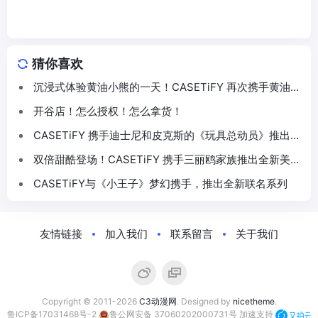
猜你喜欢
沉浸式体验黄油小熊的一天！CASETiFY 再次携手黄油小
熊推出联名系列
开谷店！怎么授权！怎么拿货！
CASETiFY 携手迪士尼和皮克斯的《玩具总动员》推出
30 周年主题联名系列
双倍甜酷登场！CASETiFY 携手三丽鸥家族推出全新美乐
蒂 & 酷洛米联名系列
CASETiFY与《小王子》梦幻携手，推出全新联名系列
友情链接
加入我们
联系留言
关于我们
Copyright © 2011-2026
C3动漫网
. Designed by
nicetheme
.
鲁ICP备17031468号-2
鲁公网安备 37060202000731号
加速支持