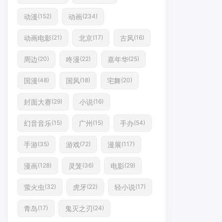
动漫
动画
(152)
(234)
动画电影
北京
古风
(21)
(17)
(16)
周边
咚漫
嘉年华
(20)
(22)
(25)
国漫
国风
宅舞
(48)
(18)
(20)
封面大赛
小说
(29)
(16)
幻音音乐
广州
手办
(15)
(15)
(54)
手游
游戏
漫展
(35)
(72)
(117)
漫画
灵笼
电影
(128)
(36)
(29)
萤火虫
虎牙
轻小说
(32)
(22)
(17)
青岛
鬼灭之刃
(17)
(24)