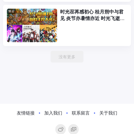
时光荏苒感初心 桂月朔中与君
展会
见 炎节亦暑情亦近 时光飞逝，
转眼之间，郑州青漫已经迎来了
第10个年头， 十年易逝，情怀
未变。
没有更多
友情链接
加入我们
联系留言
关于我们