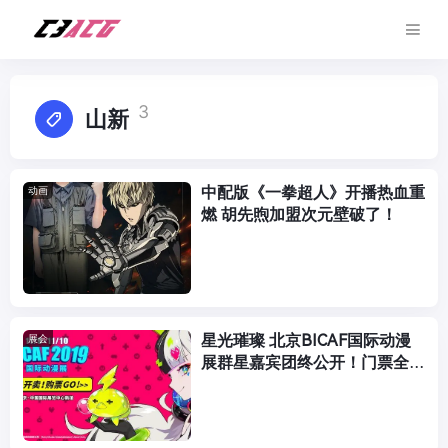
3
山新
中配版《一拳超人》开播热血重
动画
燃 胡先煦加盟次元壁破了！
星光璀璨 北京BICAF国际动漫
展会
展群星嘉宾团终公开！门票全线
开卖