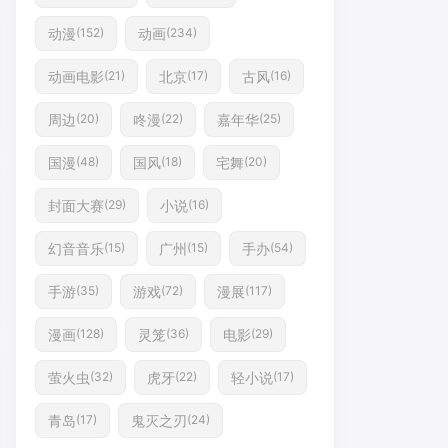
动漫
动画
(152)
(234)
动画电影
北京
古风
(21)
(17)
(16)
周边
咚漫
嘉年华
(20)
(22)
(25)
国漫
国风
宅舞
(48)
(18)
(20)
封面大赛
小说
(29)
(16)
幻音音乐
广州
手办
(15)
(15)
(54)
手游
游戏
漫展
(35)
(72)
(117)
漫画
灵笼
电影
(128)
(36)
(29)
萤火虫
虎牙
轻小说
(32)
(22)
(17)
青岛
鬼灭之刃
(17)
(24)