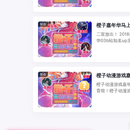
展会
橙子嘉年华马上
二宣放出！ 20
华03b站知名u
宾。 ...
展会
橙子动漫游戏嘉
橙子动漫游戏嘉年
育馆！橙子动漫游戏