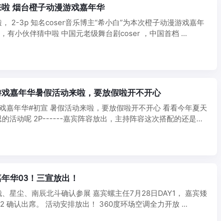
啦 烟台橙子动漫游戏嘉年华
 2-3p 知名coser音乐博主“希小白”为本次橙子动漫游戏嘉年
 ，有小伙伴猜中啦 中国元老级舞台剧coser ，中国首档 ...
游戏嘉年华暑假活动来啦，要放假啦开不开心
戏嘉年华#初宣 暑假活动来啦，要放假啦开不开心 看看今年夏天
的活动呢 2P------嘉宾阵容放出，主持阵容这次搭配的还是橙
年华03！三宣放出！
、星尘、南辰北斗确认参展 嘉宾螺主任7月28日DAY1， 嘉宾矮
Y2 确认出席。 活动安排放出！ 360度环场空调全力开放 ...