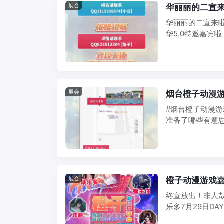
展会
华丽丽的二宣来
华丽丽的二宣来啦，
华5.0特邀嘉宾啦
展会
烟台橙子动漫
#烟台橙子动漫游
准备了哪些有意思
子的 ...
展会
橙子动漫游戏嘉
终宣放出！非人哉
乐多7月29日DA