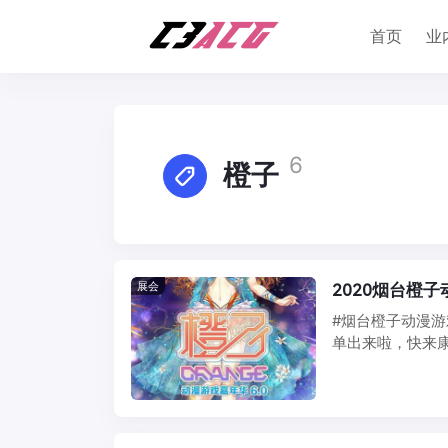
首页
业
6
橙子
展会
2020烟台橙
#烟台橙子动漫游戏
单出来啦，快来康康