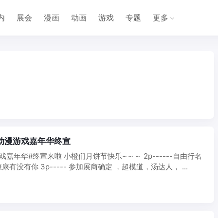
内
展会
漫画
动画
游戏
专题
更多
子动漫游戏嘉年华终宣
嘉年华#终宣来啦 小橙们月饼节快乐~～～ 2p------自由行名
有没有你 3p----- 参加展商确定 ，超模道，汤达人， ...